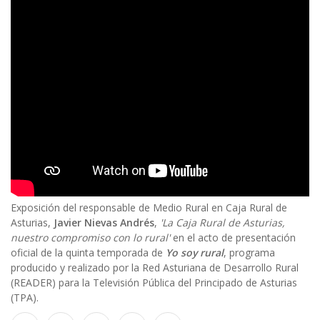
Body
Exposición del responsable de Medio Rural en Caja Rural de
Asturias,
Javier Nievas Andrés
,
'La Caja Rural de Asturias,
nuestro compromiso con lo rural'
en el acto de presentación
oficial de la quinta temporada de
Yo soy rural
, programa
producido y realizado por la Red Asturiana de Desarrollo Rural
(READER) para la Televisión Pública del Principado de Asturias
(TPA).