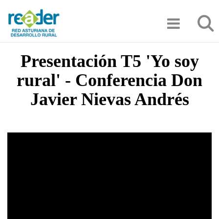
Pasar
Búsqu
al
contenido
principal
Presentación T5 'Yo soy
rural' - Conferencia Don
Javier Nievas Andrés
Video