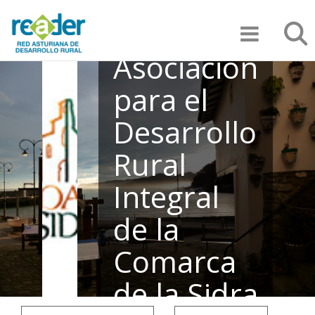
Pasar
Búsqu
al
contenido
principal
Asociación
para el
Desarrollo
Rural
Integral
de la
Comarca
de la Sidra