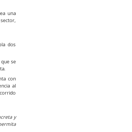
tea una
 sector,
pla dos
, que se
ta.
nta con
ncia al
ecorrido
creta y
permita