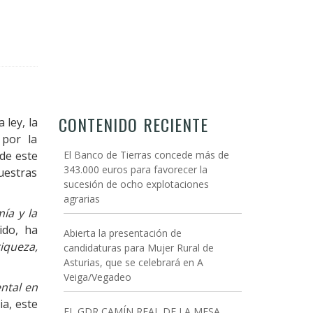
CONTENIDO RECIENTE
 ley, la
 por la
 de este
El Banco de Tierras concede más de
343.000 euros para favorecer la
uestras
sucesión de ocho explotaciones
agrarias
ía y la
ido, ha
Abierta la presentación de
iqueza,
candidaturas para Mujer Rural de
Asturias, que se celebrará en A
Veiga/Vegadeo
ntal en
ia, este
EL GDR CAMÍN REAL DE LA MESA