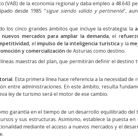
uto (VAB) de la economía regional y daba empleo a 48.643 pe
cipado desde 1985 “
sigue siendo válido y pertinente
”, au
 los cinco grandes ámbitos que incluye la estrategia: la
a
 nuevos mercados para ampliar la demanda
, el r
efuerz
mpetitividad
, el
impulso de la inteligencia turística
y la
me
romoción y comercialización
de Asturias como destino.
líneas maestras del plan, que permitirán definir el destino t
orial.
Esta primera línea hace referencia a la necesidad de 
ión entre administraciones. En este ámbito, resulta fundam
ueva ley de turismo será el motor de ese cambio.
omo garantía en el tiempo de un desarrollo equilibrado del
cursos y sus estructuras. Asimismo, establece la puesta en
cionalidad mediante el acceso a nuevos mercados y el desarr
e.