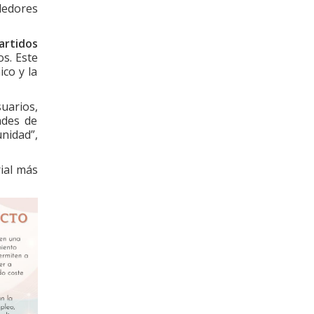
dedores
artidos
os. Este
co y la
uarios,
ades de
nidad”,
ial más