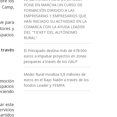
obre los
PONE EN MARCHA UN CURSO DE
l Camp,
FORMACIÓN DIRIGIDO A LAS
EMPRESARIAS Y EMPRESARIOS QUE
HAN INICIADO SU ACTIVIDAD EN LA
ve para
COMARCA CON LA AYUDA LEADER
tores y
DEL "TICKET DEL AUTÓNOMO
spacios
RURAL"
a través
El Principado destina más de 678.000
euros a impulsar proyectos en zonas
pesqueras a través de los GALP
Medio Rural moviliza 5,8 millones de
euros en el Bajo Nalón a través de los
omoción
fondos Leader y FEMPA
spacios
eciendo
ar este
rvicios
artidos