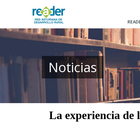
Pasar
al
contenido
READ
principal
Noticias
La experiencia de 