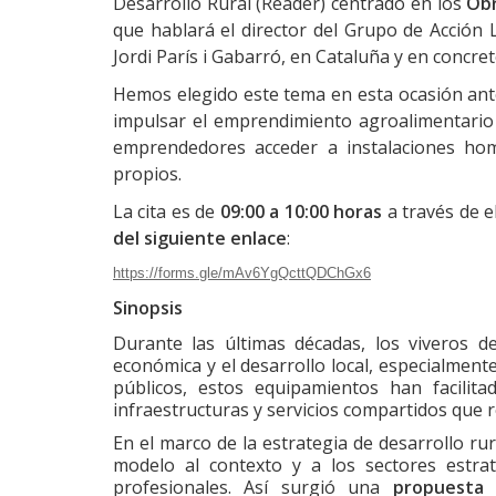
Desarrollo Rural (Reader) centrado en los
Obr
que hablará el director del Grupo de Acción
Jordi París i Gabarró, en Cataluña y en concre
Hemos elegido este tema en esta ocasión ante
impulsar el emprendimiento agroalimentario 
emprendedores acceder a instalaciones hom
propios.
La cita es de
09:00 a 10:00 horas
a través de e
del siguiente enlace
:
https://forms.gle/mAv6YgQcttQDChGx6
Sinopsis
Durante las últimas décadas, los viveros 
económica y el desarrollo local, especialmen
públicos, estos equipamientos han facilita
infraestructuras y servicios compartidos que 
En el marco de la estrategia de desarrollo r
modelo al contexto y a los sectores estrat
profesionales. Así surgió una
propuesta 