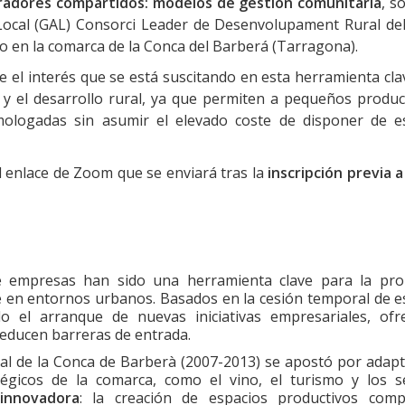
adores compartidos: modelos de gestión comunitaria
, s
 Local (GAL) Consorci Leader de Desenvolupament Rural de
to en la comarca de la Conca del Barberá (Tarragona).
 el interés que se está suscitando en esta herramienta cla
y el desarrollo rural, ya que permiten a pequeños produc
ologadas sin asumir el elevado coste de disponer de e
l enlace de Zoom que se enviará tras la
inscripción previa 
de empresas han sido una herramienta clave para la pr
te en entornos urbanos. Basados en la cesión temporal de e
do el arranque de nuevas iniciativas empresariales, ofr
reducen barreras de entrada.
ural de la Conca de Barberà (2007-2013) se apostó por adapt
égicos de la comarca, como el vino, el turismo y los se
innovadora
: la creación de espacios productivos comp