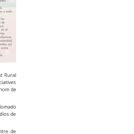
t Rural
iatives
ònom de
plomado
dios de
ntre de