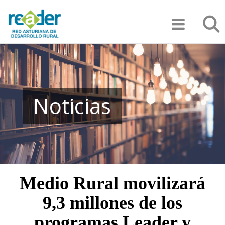
Pasar
Búsqu
al
contenido
principal
Noticias
Medio Rural movilizará
9,3 millones de los
programas Leader y