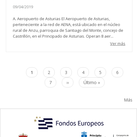
09/04/2019
A. Aeropuerto de Asturias El Aeropuerto de Asturias,
perteneciente a la red de AENA, está ubicado en el núcleo
rural de Anzu, parroquia de Santiago del Monte, concejo de
Castrillón, en el Principado de Asturias. Operan 8 aer...
Ver más
Paginación
Página
1
Page
2
Page
3
Page
4
Page
5
Page
6
actual
Page
7
Siguiente
››
Última
Último »
página
página
Más