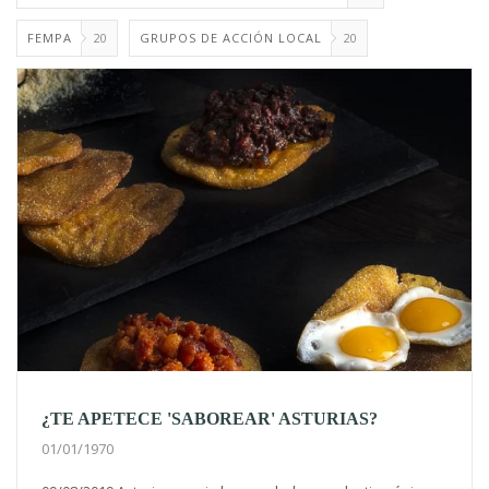
FEMPA
20
GRUPOS DE ACCIÓN LOCAL
20
¿TE APETECE 'SABOREAR' ASTURIAS?
01/01/1970