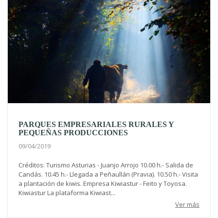
PARQUES EMPRESARIALES RURALES Y
PEQUEÑAS PRODUCCIONES
09/04/2019
Créditos: Turismo Asturias - Juanjo Arrojo 10.00 h.- Salida de
Candás. 10.45 h.- Llegada a Peñaullán (Pravia). 10.50 h.- Visita
a plantación de kiwis. Empresa Kiwiastur - Feito y Toyosa.
Kiwiastur La plataforma Kiwiast...
Ver más