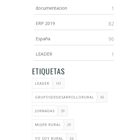
documentacion
1
ERP 2019
82
España
96
LEADER
1
ETIQUETAS
LEADER
161
GRUPOSDEDESARROLLORURAL
42
JORNADAS
39
MUJER RURAL
29
YO SOY RURAL
26