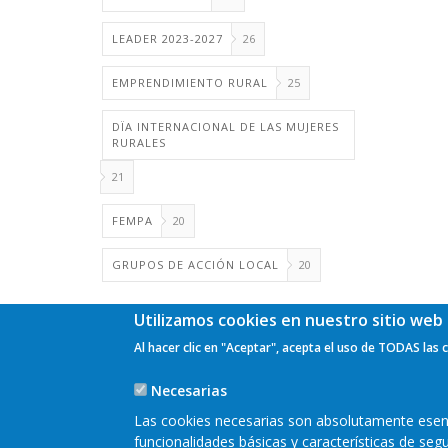
LEADER 2023-2027
26
EMPRENDIMIENTO RURAL
25
DÏA INTERNACIONAL DE LAS MUJERES
RURALES
21
FEMPA
20
GRUPOS DE ACCIÓN LOCAL
20
Utilizamos cookies en nuestro sitio web 
Al hacer clic en "Aceptar", acepta el uso de TODAS las 
Necesarias
Las cookies necesarias son absolutamente esenci
funcionalidades básicas y características de se