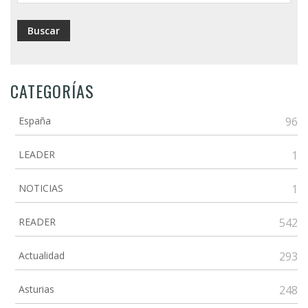
CATEGORÍAS
España
96
LEADER
1
NOTICIAS
1
READER
542
Actualidad
293
Asturias
248